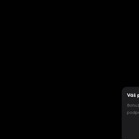
Váš 
Bohuž
podpo