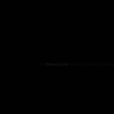
Ohnivý kuře
Renáta za Klárou dolej