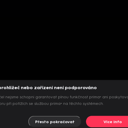
prohlížeč nebo zařízení není podporováno
el nejsme schopni garantovat plnou funkčnost prima+ ani poskytov
ru při potížích se službou prima+ na těchto systémech.
Přesto pokračovat
Více info