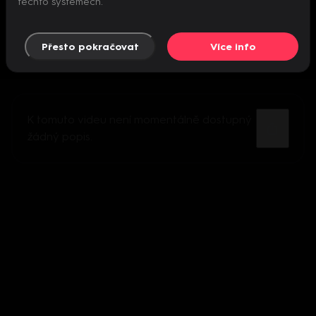
těchto systémech.
Přesto pokračovat
Více info
K tomuto videu není momentálně dostupný
žádný popis.