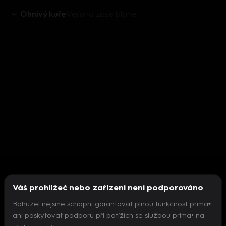
Ohnivý kuře
Veruna zase blbne
Váš prohlížeč nebo zařízení není podporováno
Bohužel nejsme schopni garantovat plnou funkčnost prima+
ani poskytovat podporu při potížích se službou prima+ na
Nepodařilo se inicializovat přehrávač