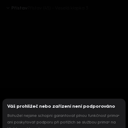
Přístav
Přístav (45) - Veselá klapka 3
Váš prohlížeč nebo zařízení není podporováno
Bohužel nejsme schopni garantovat plnou funkčnost prima+
ani poskytovat podporu při potížích se službou prima+ na
Nepodařilo se inicializovat přehrávač