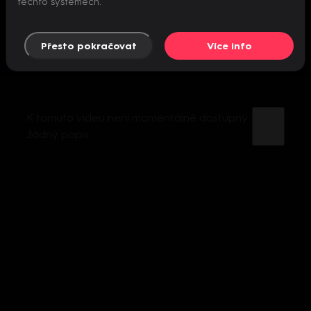
těchto systémech.
Přesto pokračovat
Více info
K tomuto videu není momentálně dostupný
žádný popis.