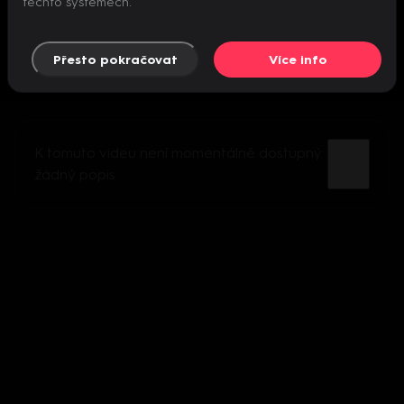
těchto systémech.
Přesto pokračovat
Více info
K tomuto videu není momentálně dostupný
žádný popis.