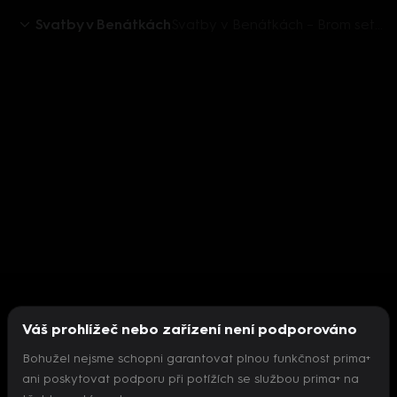
Svatby v Benátkách
Svatby v Benátkách – Brom setřel Lenku
Váš prohlížeč nebo zařízení není podporováno
Bohužel nejsme schopni garantovat plnou funkčnost prima+
ani poskytovat podporu při potížích se službou prima+ na
Nepodařilo se inicializovat přehrávač