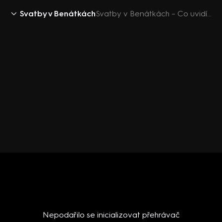
Svatby v Benátkách
Svatby v Benátkách – Co uvidíte v 54. dílu?
Nepodařilo se inicializovat přehrávač