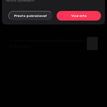
těchto systémech.
Přesto pokračovat
Více info
K tomuto videu není momentálně dostupný
žádný popis.