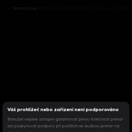
Temný kraj
Temný Kraj (5,6) Hříšníci: Stalo se v 1. části
Váš prohlížeč nebo zařízení není podporováno
Bohužel nejsme schopni garantovat plnou funkčnost prima+
ani poskytovat podporu při potížích se službou prima+ na
Nepodařilo se inicializovat přehrávač