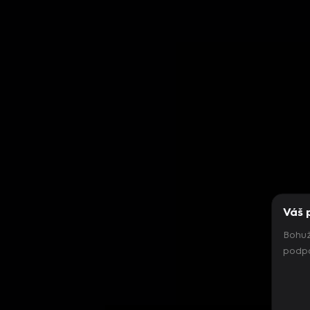
Váš 
Bohuž
podpo