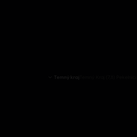
Temný kraj
Temný Kraj (7,8) Pekelníc