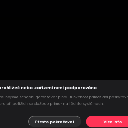
prohlížeč nebo zařízení není podporováno
el nejsme schopni garantovat plnou funkčnost prima+ ani poskytov
ru při potížích se službou prima+ na těchto systémech.
Přesto pokračovat
Více info