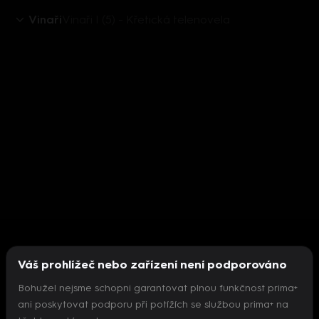
Vinaři
Vinaři I (5) - Křetická telenovela
Váš prohlížeč nebo zařízení není podporováno
Bohužel nejsme schopni garantovat plnou funkčnost prima+
ani poskytovat podporu při potížích se službou prima+ na
Nepodařilo se inicializovat přehrávač