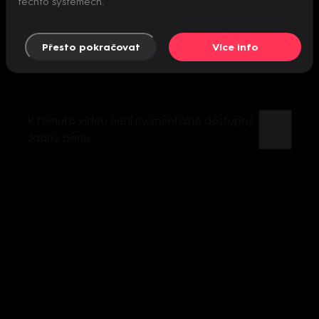
těchto systémech.
Přesto pokračovat
Více info
K tomuto videu není momentálně dostupný
žádný popis.