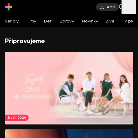
App
Seriály
Filmy
Děti
Zprávy
Novinky
Živě
TV pro
Připravujeme
Srpen 2026