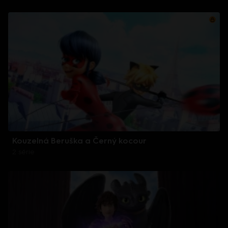
Kouzelná Beruška a Černý kocour
2 série