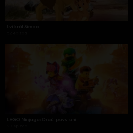
Lví král Simba
52 epizod
LEGO Ninjago: Dračí povstání
20 epizod