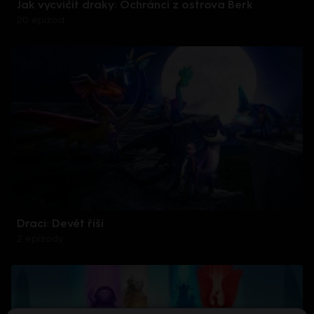
Jak vycvičit draky: Ochránci z ostrova Berk
20 epizod
Draci: Devět říší
2 epizody