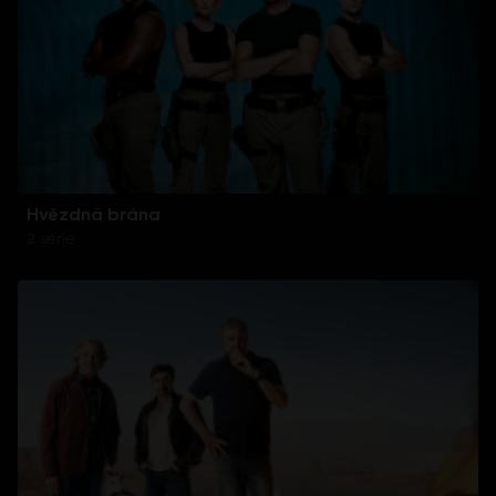
Hvězdná brána
2 série