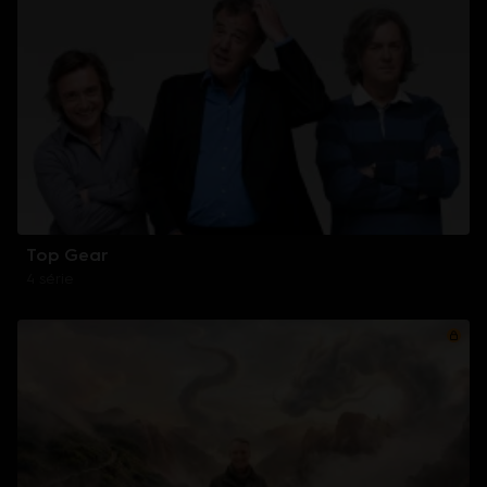
Top Gear
4 série