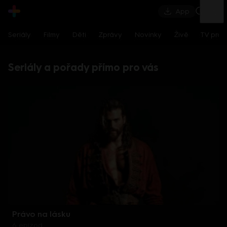
App
Seriály
Filmy
Děti
Zprávy
Novinky
Živě
TV pro
Seriály a pořady přímo pro vás
Právo na lásku
6 epizod