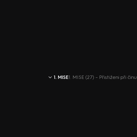
1. MISE
1. MISE (27) – Přistiženi při činu