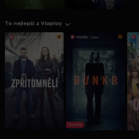
To nejlepší z Viaplay
Novinka