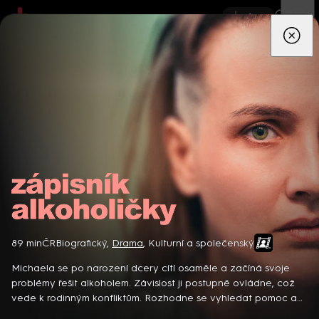
App
Seriály
Filmy
Děti
Zprávy
Novinky
Živě
TV pro
prima+
Zápisník alkoholičky
89 min
ČR
Biografický
,
Drama
,
Kulturní a společenský
Detektiv Karl Alberg přijíždí do přímořského městečka Gibsons,
aby zde převzal vedení místní policie a začal nový život po
Michaela se po narození dcery cítí osaměle a začíná svoje
bolestivém rozvodu. Společně se svým týmem odhaluje temná
problémy řešit alkoholem. Závislost ji postupně ovládne, což
tajemství, která narušují poklidnou atmosféru komunity a
vede k rodinným konfliktům. Rozhodne se vyhledat pomoc a
8 epizod
současně se snaží zvládnout komplikovaný vztah s dospívající
bojovat za svoje vyléčení... Český film (2024). Hrají T. Ramba,