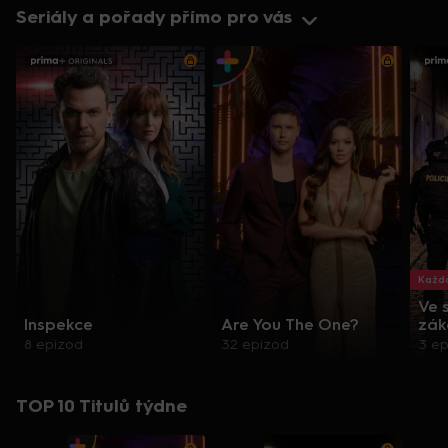
Seriály a pořady přímo pro vás
Každo
Ve 
Inspekce
Are You The One?
zák
8 epizod
32 epizod
3 e
TOP 10 Titulů týdne