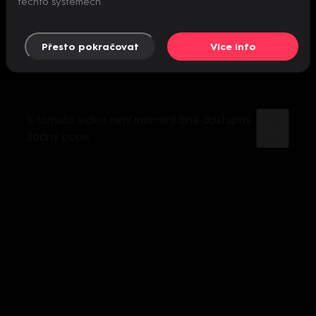
těchto systémech.
Přesto pokračovat
Více info
K tomuto videu není momentálně dostupný
žádný popis.