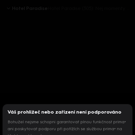
Hotel Paradise
Hotel Paradise (305): Nej momenty z dílu
Váš prohlížeč nebo zařízení není podporováno
Bohužel nejsme schopni garantovat plnou funkčnost prima+
ani poskytovat podporu při potížích se službou prima+ na
Nepodařilo se inicializovat přehrávač