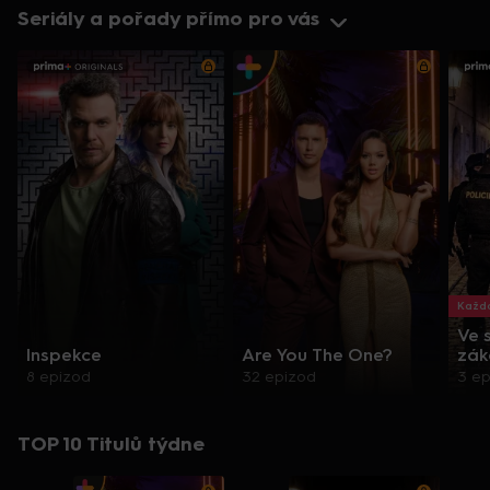
Seriály a pořady přímo pro vás
Každo
Ve 
Inspekce
Are You The One?
zák
8 epizod
32 epizod
3 e
TOP 10 Titulů týdne