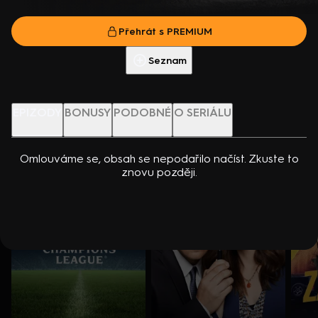
dcerou… Americko-kanadský kriminální seriál (2024). Hrají K.
Přehrát s PREMIUM
Kreuková, R. Sutherland, A. Douglas, M. Loweová, S.
Přehrát s PREMIUM
Spracklinová a další
Více info
Přehrát ukázku
Seznam
Nenechte si ujít
EPIZODY
BONUSY
PODOBNÉ
O SERIÁLU
Omlouváme se, obsah se nepodařilo načíst. Zkuste to
znovu později.