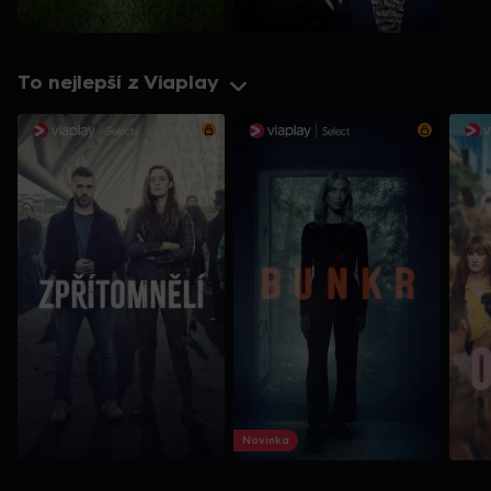
To nejlepší z Viaplay
Novinka