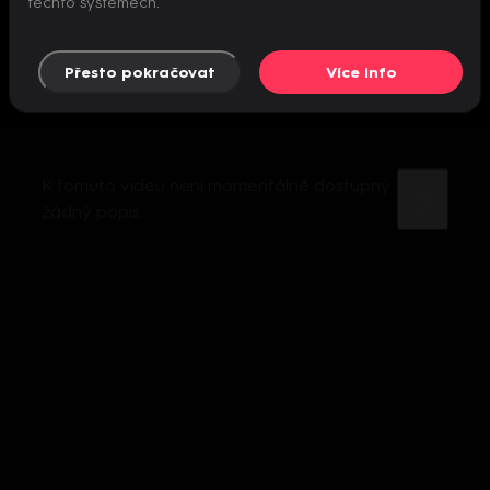
těchto systémech.
Přesto pokračovat
Více info
K tomuto videu není momentálně dostupný
žádný popis.