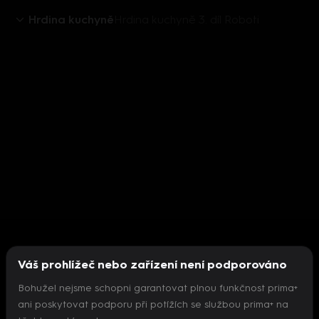
Hrdina kuchyně
Hrdina kuchyně 3. díl Roboti
Váš prohlížeč nebo zařízení není podporováno
Bohužel nejsme schopni garantovat plnou funkčnost prima+
ani poskytovat podporu při potížích se službou prima+ na
Nepodařilo se inicializovat přehrávač