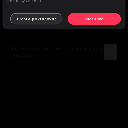
těchto systémech.
Přesto pokračovat
Více info
K tomuto videu není momentálně dostupný
žádný popis.