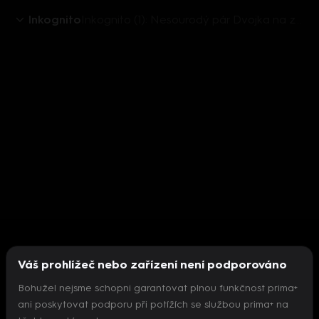
Inkognito
Inkognito (1): Nesourodý pár Dvojka na zabití
Váš prohlížeč nebo zařízení není podporováno
Bohužel nejsme schopni garantovat plnou funkčnost prima+
ani poskytovat podporu při potížích se službou prima+ na
Nepodařilo se inicializovat přehrávač