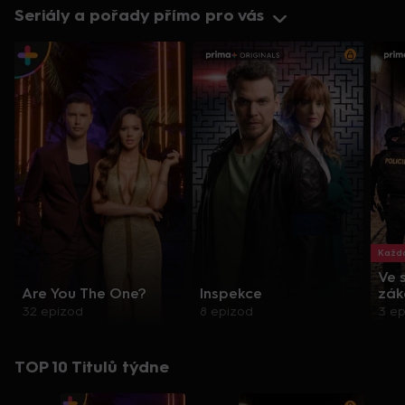
Seriály a pořady přímo pro vás
Každo
Ve 
Are You The One?
Inspekce
zák
32 epizod
8 epizod
3 e
TOP 10 Titulů týdne