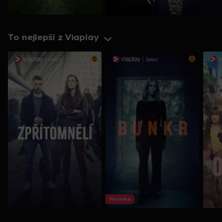
To nejlepší z Viaplay
Novinka