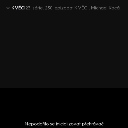
K VĚCI
23. série, 230. epizoda: K VĚCI, Michael Kocáb - 17.11. v 12:30
Nepodařilo se inicializovat přehrávač