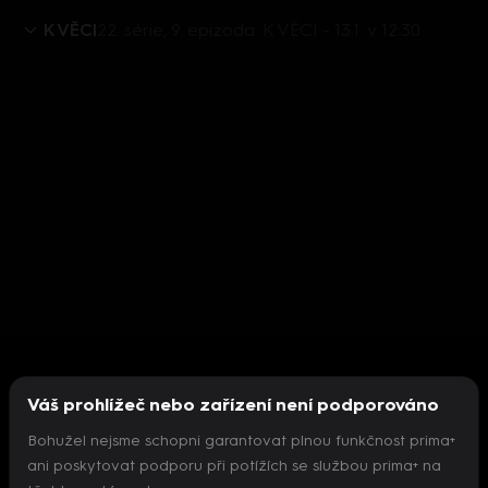
K VĚCI
22. série, 9. epizoda: K VĚCI - 13.1. v 12:30
Váš prohlížeč nebo zařízení není podporováno
Bohužel nejsme schopni garantovat plnou funkčnost prima+
ani poskytovat podporu při potížích se službou prima+ na
Nepodařilo se inicializovat přehrávač