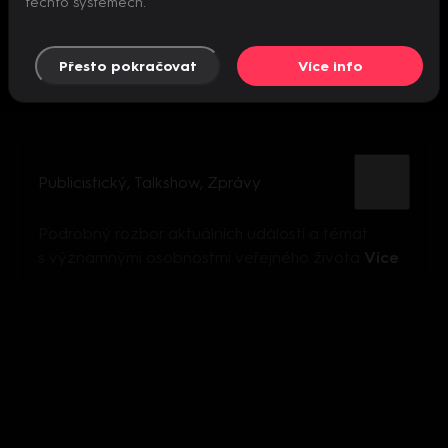
těchto systémech.
Přesto pokračovat
Více info
Publicistický
,
Talkshow
,
Zprávy
Podrobný rozbor aktuálních událostí a témat
s významnými osobnostmi veřejného života
Více