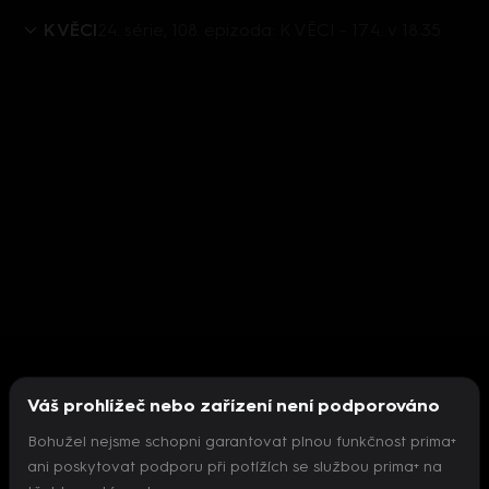
K VĚCI
24. série, 108. epizoda: K VĚCI - 17.4. v 18:35
Váš prohlížeč nebo zařízení není podporováno
Bohužel nejsme schopni garantovat plnou funkčnost prima+
ani poskytovat podporu při potížích se službou prima+ na
Nepodařilo se inicializovat přehrávač