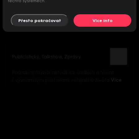
těchto systémech.
Přesto pokračovat
Více info
Publicistický
,
Talkshow
,
Zprávy
Podrobný rozbor aktuálních událostí a témat
s významnými postavami veřejného života
Více