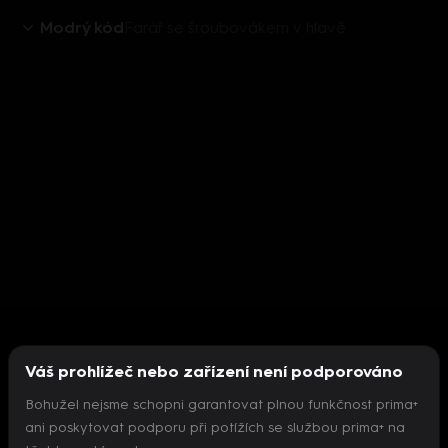
Modrý kód
Farář se šroubovákem v hlavě
Váš prohlížeč nebo zařízení není podporováno
Bohužel nejsme schopni garantovat plnou funkčnost prima+
ani poskytovat podporu při potížích se službou prima+ na
Nepodařilo se inicializovat přehrávač