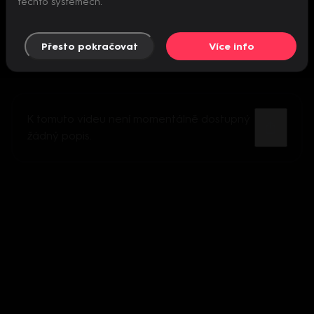
těchto systémech.
Přesto pokračovat
Více info
K tomuto videu není momentálně dostupný
žádný popis.