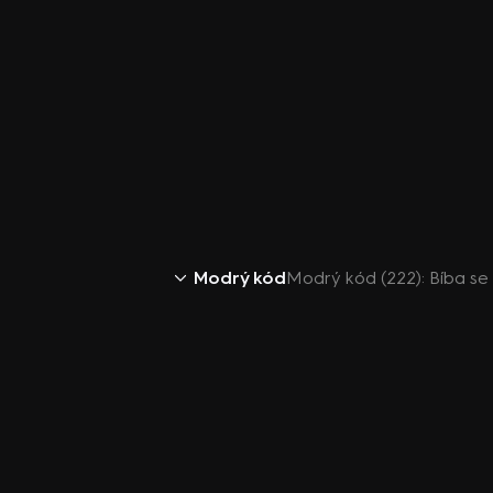
Modrý kód
Modrý kód (222): Bíba s