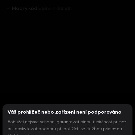
Modrý kód
Sašino zklamání
Váš prohlížeč nebo zařízení není podporováno
Bohužel nejsme schopni garantovat plnou funkčnost prima+
ani poskytovat podporu při potížích se službou prima+ na
Nepodařilo se inicializovat přehrávač