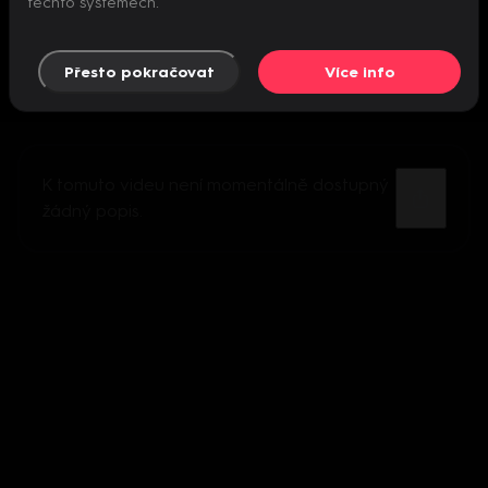
těchto systémech.
Přesto pokračovat
Více info
K tomuto videu není momentálně dostupný
žádný popis.