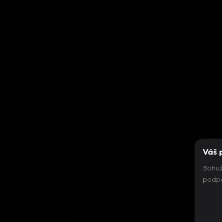
Váš 
Bohuž
podpo