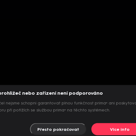
prohlížeč nebo zařízení není podporováno
el nejsme schopni garantovat plnou funkčnost prima+ ani poskytov
ru při potížích se službou prima+ na těchto systémech.
Přesto pokračovat
Více info