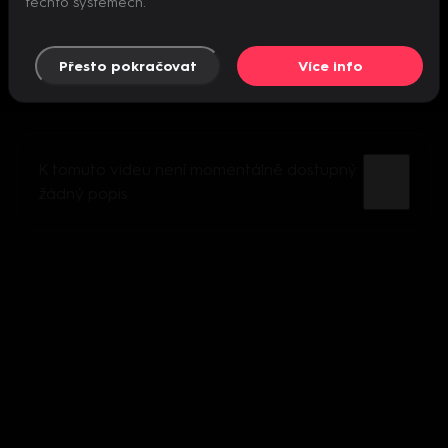
těchto systémech.
Přesto pokračovat
Více info
K tomuto videu není momentálně dostupný
žádný popis.