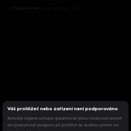
Ohnivý kuře
Negimaki Beef Rolls
Váš prohlížeč nebo zařízení není podporováno
Bohužel nejsme schopni garantovat plnou funkčnost prima+
ani poskytovat podporu při potížích se službou prima+ na
Nepodařilo se inicializovat přehrávač