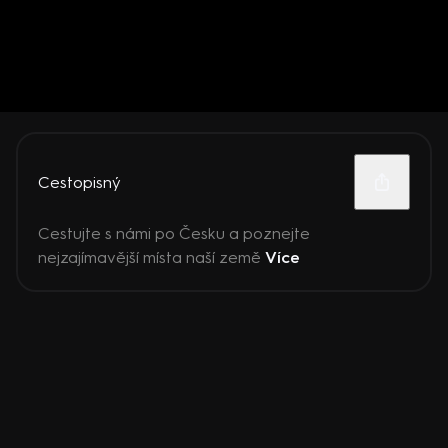
Cestopisný
Cestujte s námi po Česku a poznejte
nejzajímavější místa naší země
Více