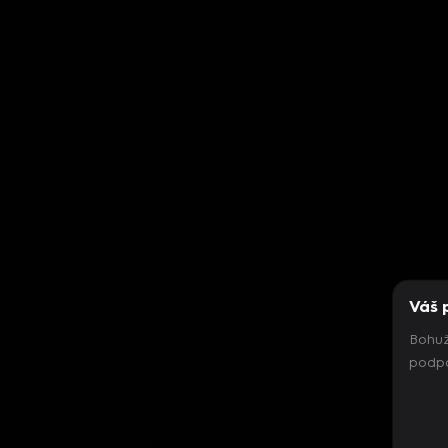
Váš 
Bohuž
podpo