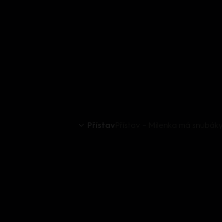
Přístav
Přístav – Milenka má snubák