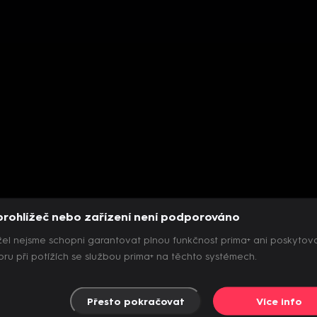
prohlížeč nebo zařízení není podporováno
el nejsme schopni garantovat plnou funkčnost prima+ ani poskytov
ru při potížích se službou prima+ na těchto systémech.
Přesto pokračovat
Více info