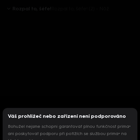
Rozpal to, šéfe!
Rozpal to, šéfe! (2) - Nůž
Váš prohlížeč nebo zařízení není podporováno
Bohužel nejsme schopni garantovat plnou funkčnost prima+
ani poskytovat podporu při potížích se službou prima+ na
Nepodařilo se inicializovat přehrávač