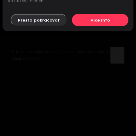
těchto systémech.
Přesto pokračovat
Více info
K tomuto videu není momentálně dostupný
žádný popis.