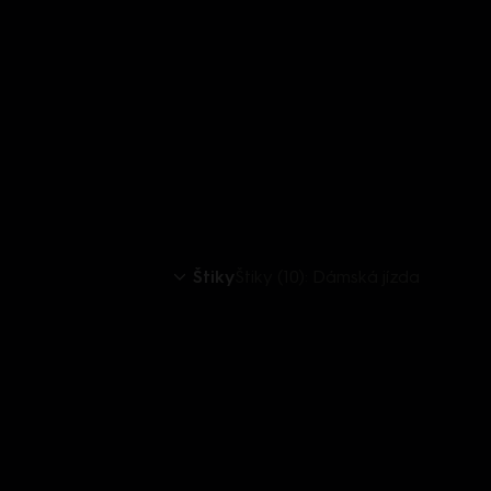
Štiky
Štiky (10): Dámská jízda