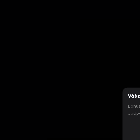
Váš 
Bohuž
podpo