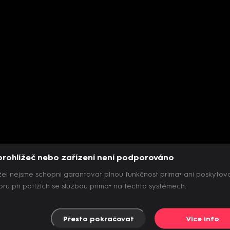
prohlížeč nebo zařízení není podporováno
el nejsme schopni garantovat plnou funkčnost prima+ ani poskytov
ru při potížích se službou prima+ na těchto systémech.
Přesto pokračovat
Více info