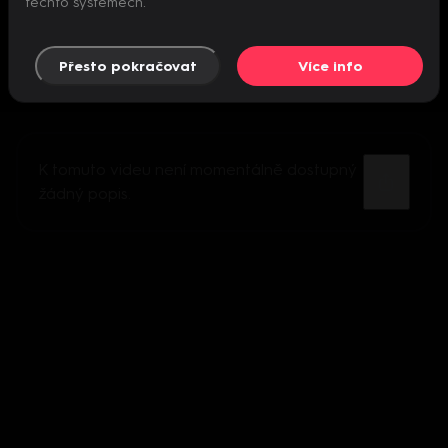
těchto systémech.
Přesto pokračovat
Více info
K tomuto videu není momentálně dostupný
žádný popis.