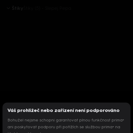
Štiky
Štiky (5) - Slepej Pepa
Váš prohlížeč nebo zařízení není podporováno
Bohužel nejsme schopni garantovat plnou funkčnost prima+
ani poskytovat podporu při potížích se službou prima+ na
Nepodařilo se inicializovat přehrávač