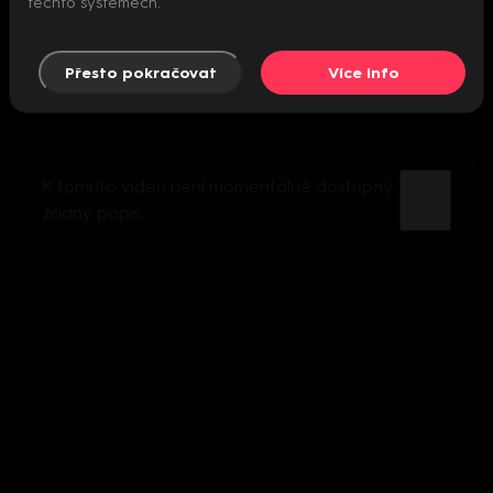
těchto systémech.
Přesto pokračovat
Více info
K tomuto videu není momentálně dostupný
žádný popis.