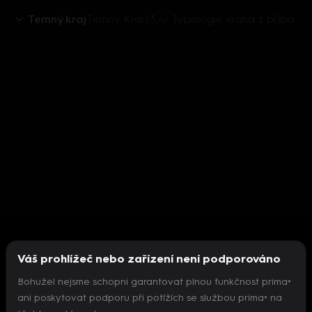
Temný kraj
Temný Kraj (3,4): Typologie vraha z případu Loupežníci
Váš prohlížeč nebo zařízení není podporováno
Bohužel nejsme schopni garantovat plnou funkčnost prima+
ani poskytovat podporu při potížích se službou prima+ na
Nepodařilo se inicializovat přehrávač