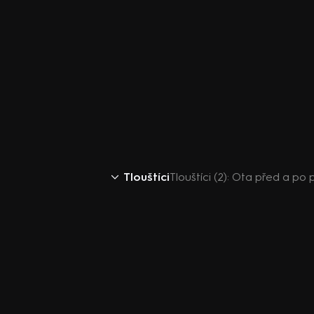
Tlouštíci
Tlouštíci (2): Ota před a p