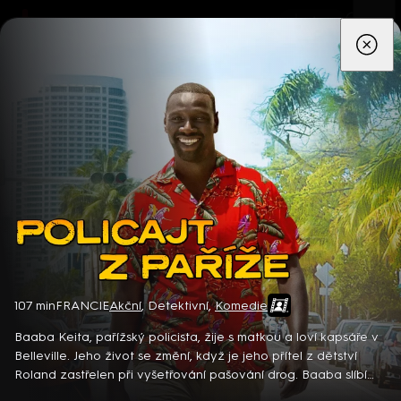
App
Seriály
Filmy
Děti
Zprávy
Novinky
Živě
TV pro
prima+
Policajt z Paříže
107 min
FRANCIE
Akční
,
Detektivní
,
Komedie
Detektiv Karl Alberg přijíždí do přímořského městečka Gibsons,
aby zde převzal vedení místní policie a začal nový život po
Baaba Keita, pařížský policista, žije s matkou a loví kapsáře v
bolestivém rozvodu. Společně se svým týmem odhaluje temná
Belleville. Jeho život se změní, když je jeho přítel z dětství
tajemství, která narušují poklidnou atmosféru komunity a
Roland zastřelen při vyšetřování pašování drog. Baaba slíbí
8 epizod
současně se snaží zvládnout komplikovaný vztah s dospívající
pomstu, vyšetřuje pašování kokainu z Miami do Belleville a