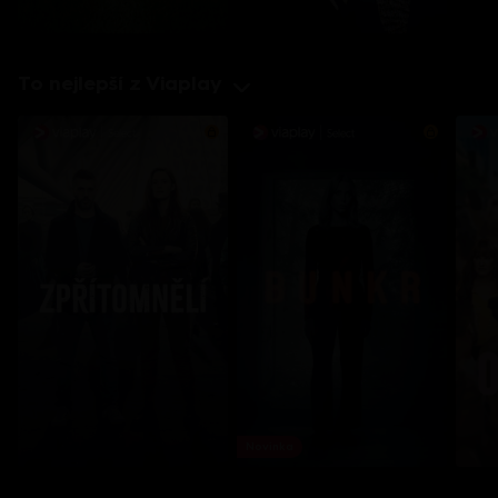
To nejlepší z Viaplay
Novinka