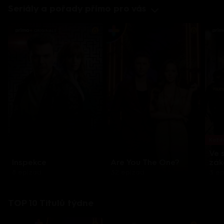
Seriály a pořady přímo pro vás
Každo
Ve 
Inspekce
Are You The One?
zák
8 epizod
32 epizod
3 e
TOP 10 Titulů týdne