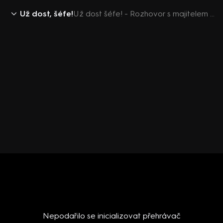
Už dost, šéfe!
Už dost šéfe! - Rozhovor s majitelem restaurace U Štěpána
Nepodařilo se inicializovat přehrávač