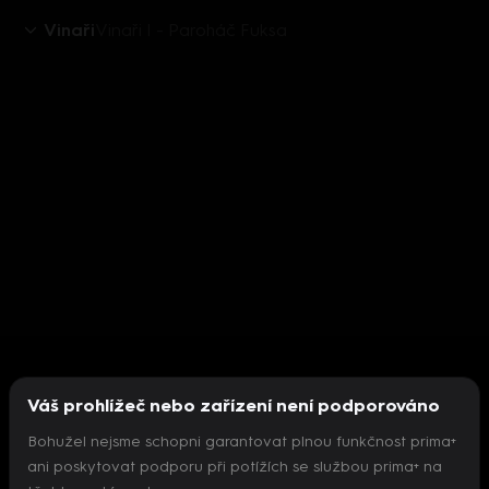
Vinaři
Vinaři I - Paroháč Fuksa
Váš prohlížeč nebo zařízení není podporováno
Bohužel nejsme schopni garantovat plnou funkčnost prima+
ani poskytovat podporu při potížích se službou prima+ na
Nepodařilo se inicializovat přehrávač