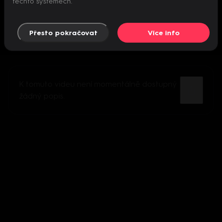
těchto systémech.
Přesto pokračovat
Více info
K tomuto videu není momentálně dostupný
žádný popis.