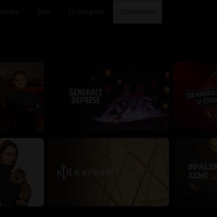
ovinky
Živě
TV program
Operátoři