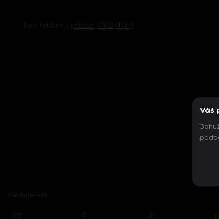
Bez reklam s
prima+ PREMIUM
Váš 
Bohuž
podpo
Sledujte nás