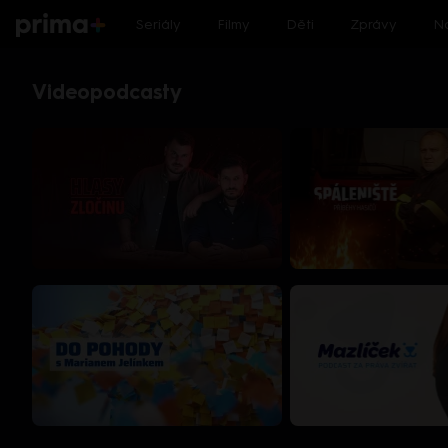
Seriály
Filmy
Děti
Zprávy
N
Videopodcasty