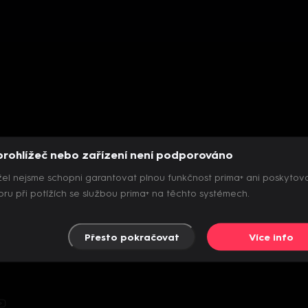
prohlížeč nebo zařízení není podporováno
el nejsme schopni garantovat plnou funkčnost prima+ ani poskytov
ru při potížích se službou prima+ na těchto systémech.
Přesto pokračovat
Více info