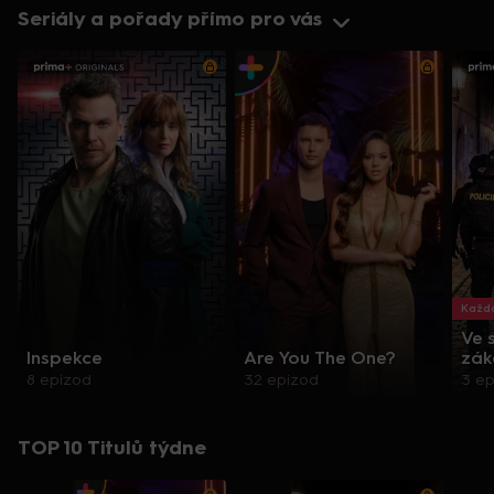
Seriály a pořady přímo pro vás
Každo
Ve 
Inspekce
Are You The One?
zák
8 epizod
32 epizod
3 e
TOP 10 Titulů týdne