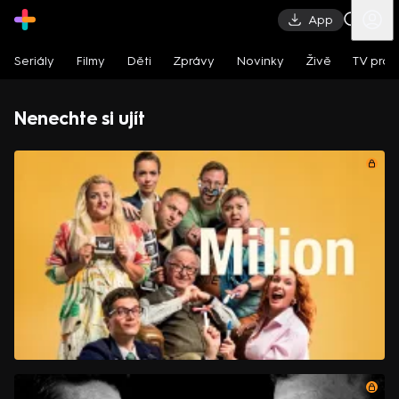
App
Seriály
Filmy
Děti
Zprávy
Novinky
Živě
TV pro
Nenechte si ujít