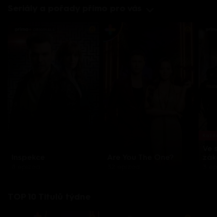
Seriály a pořady přímo pro vás
Každo
Ve 
Inspekce
Are You The One?
zák
8 epizod
32 epizod
3 e
TOP 10 Titulů týdne