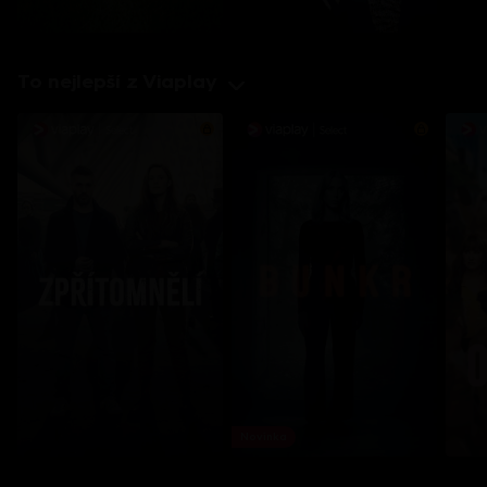
To nejlepší z Viaplay
Novinka