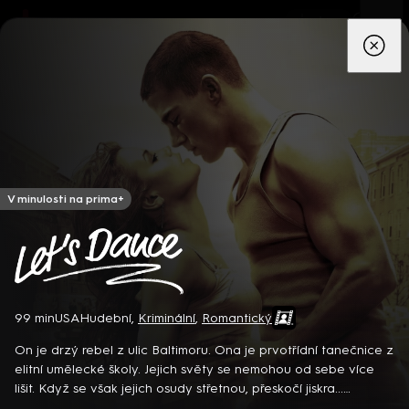
App
Seriály
Filmy
Děti
Zprávy
Novinky
Živě
TV pro
prima+
V minulosti na prima+
Let´s Dance
99 min
USA
Hudební
,
Kriminální
,
Romantický
Detektiv Karl Alberg přijíždí do přímořského městečka Gibsons,
aby zde převzal vedení místní policie a začal nový život po
On je drzý rebel z ulic Baltimoru. Ona je prvotřídní tanečnice z
bolestivém rozvodu. Společně se svým týmem odhaluje temná
elitní umělecké školy. Jejich světy se nemohou od sebe více
tajemství, která narušují poklidnou atmosféru komunity a
8 epizod
lišit. Když se však jejich osudy střetnou, přeskočí jiskra...
současně se snaží zvládnout komplikovaný vztah s dospívající
Americký romantický taneční film (2006). Hrají Ch. Tatum, J.