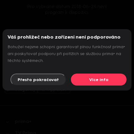
Pro vybrané datum 2018-06-24 není
program k dispozici.
Váš prohlížeč nebo zařízení není podporováno
Bohužel nejsme schopni garantovat plnou funkčnost prima+
ani poskytovat podporu při potížích se službou prima+ na
Sledujte nás
těchto systémech.
Přesto pokračovat
Více info
prima+
TV Prima