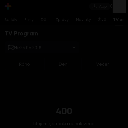
App
Seriály
Filmy
Děti
Zprávy
Novinky
Živě
TV pro
TV Program
Ne
24.06.2018
Ráno
Den
Večer
400
Litujeme, stránka nenalezena.