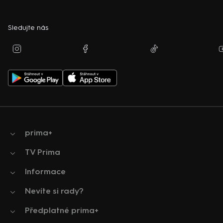
Sledujte nás
prima+
TV Prima
Informace
Nevíte si rady?
Předplatné prima+