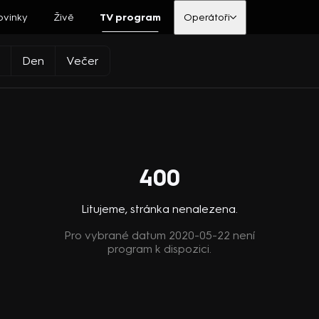
ovinky
Živě
TV program
Operátoři
Den
Večer
400
Litujeme, stránka nenalezena.
Pro vybrané datum 2020-05-22 není
program k dispozici.