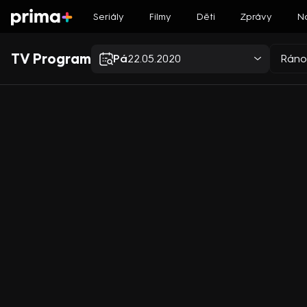
Seriály
Filmy
Děti
Zprávy
N
TV Program
Pá
22.05.2020
Ráno