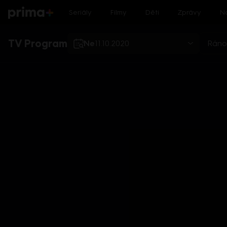
Seriály
Filmy
Děti
Zprávy
N
TV Program
Ne
11.10.2020
Ráno