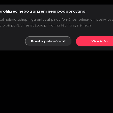
prohlížeč nebo zařízení není podporováno
el nejsme schopni garantovat plnou funkčnost prima+ ani poskytov
ru při potížích se službou prima+ na těchto systémech.
Přesto pokračovat
Více info