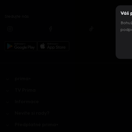
Váš 
Sledujte nás
Bohuž
podpo
prima+
TV Prima
Informace
Nevíte si rady?
Předplatné prima+