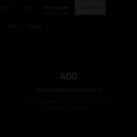
ovinky
Živě
TV program
Operátoři
Den
Večer
400
Litujeme, stránka nenalezena.
Pro vybrané datum 2020-10-11 není
program k dispozici.