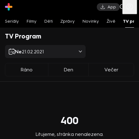
App
Seriály
Filmy
Děti
Zprávy
Novinky
Živě
TV pro
TV Program
Ne
21.02.2021
Ráno
Den
Večer
400
Litujeme, stránka nenalezena.