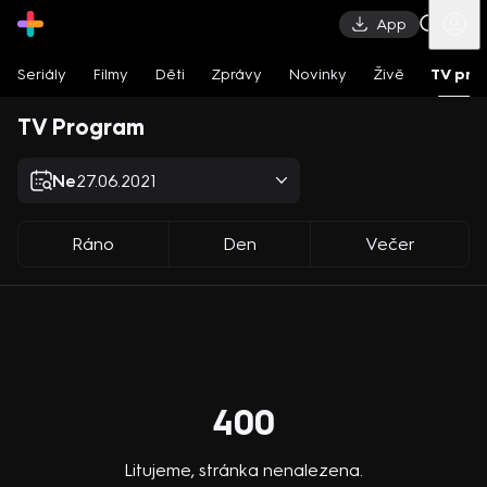
App
Seriály
Filmy
Děti
Zprávy
Novinky
Živě
TV pro
TV Program
Ne
27.06.2021
Ráno
Den
Večer
400
Litujeme, stránka nenalezena.