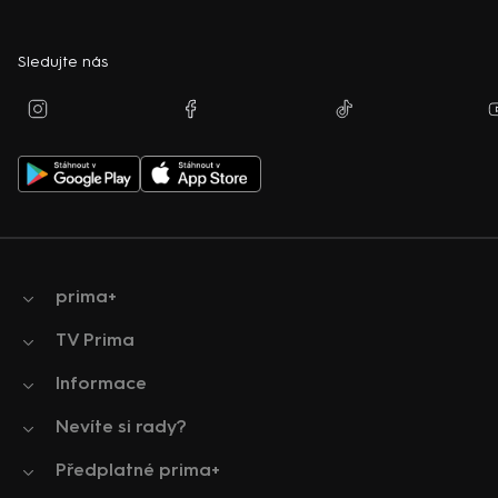
Sledujte nás
prima+
TV Prima
Informace
Nevíte si rady?
Předplatné prima+