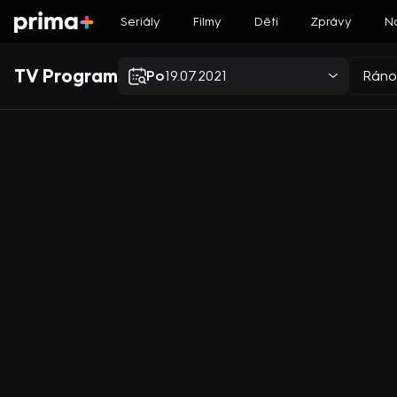
Seriály
Filmy
Děti
Zprávy
N
TV Program
Po
19.07.2021
Ráno