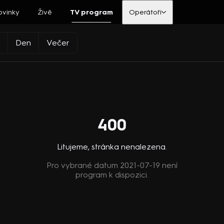
ovinky
Živě
TV program
Operátoři
Den
Večer
400
Litujeme, stránka nenalezena.
Pro vybrané datum 2021-07-19 není
program k dispozici.