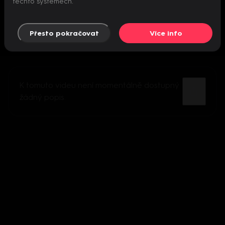
těchto systémech.
Přesto pokračovat
Více info
K tomuto videu není momentálně dostupný
žádný popis.