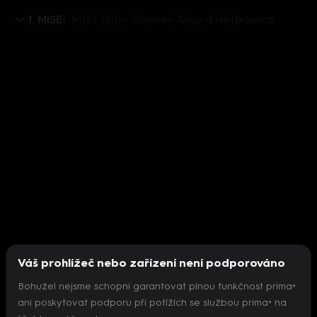
1. MISE
1. MISE (20) – Humory Alice a Hofbauera
Váš prohlížeč nebo zařízení není podporováno
Bohužel nejsme schopni garantovat plnou funkčnost prima+
ani poskytovat podporu při potížích se službou prima+ na
Nepodařilo se inicializovat přehrávač