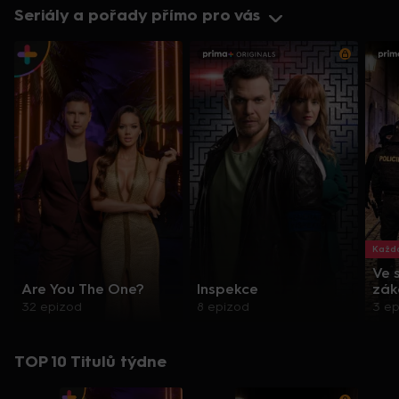
Seriály a pořady přímo pro vás
Každo
Ve 
Are You The One?
Inspekce
zák
32 epizod
8 epizod
3 e
TOP 10 Titulů týdne