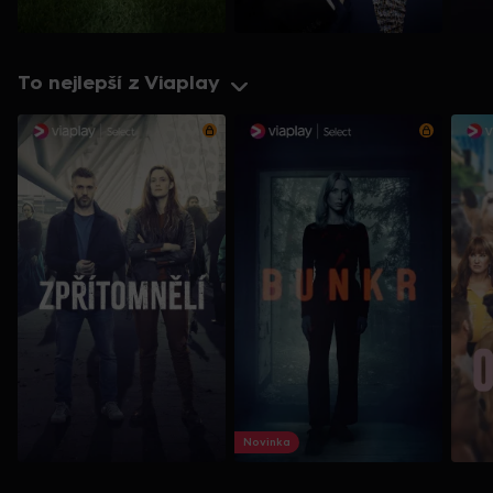
To nejlepší z Viaplay
Novinka