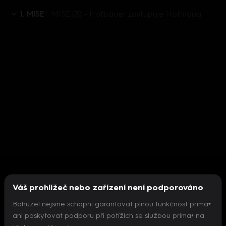
1. MISE
1. MISE (3) - Hofbauer zastupuje Hofmana
Váš prohlížeč nebo zařízení není podporováno
Bohužel nejsme schopni garantovat plnou funkčnost prima+
ani poskytovat podporu při potížích se službou prima+ na
Nepodařilo se inicializovat přehrávač