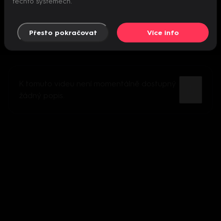
těchto systémech.
Přesto pokračovat
Více info
K tomuto videu není momentálně dostupný
žádný popis.