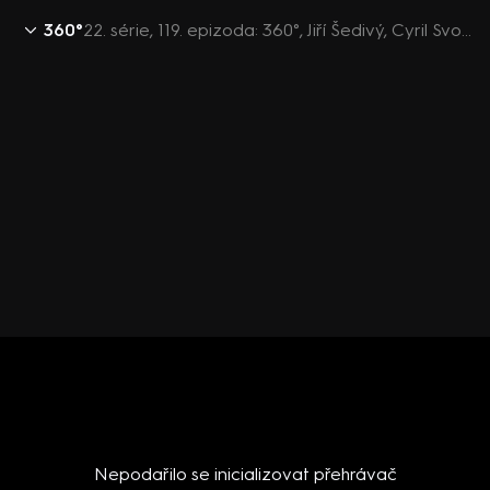
360°
22. série, 119. epizoda: 360°, Jiří Šedivý, Cyril Svoboda, Jiří Just - 29.4. v 21:30
Nepodařilo se inicializovat přehrávač