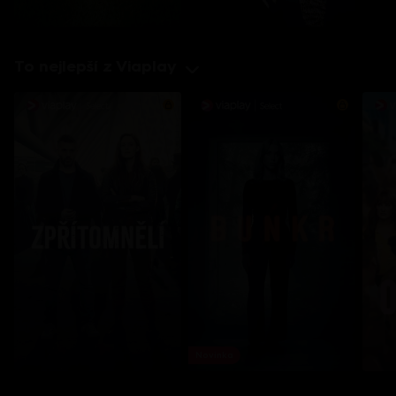
To nejlepší z Viaplay
Novinka