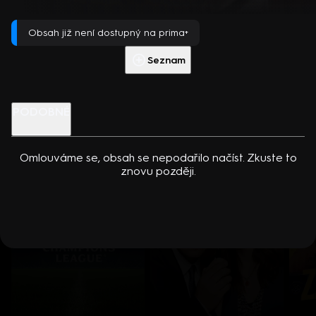
dcerou… Americko-kanadský kriminální seriál (2024). Hrají K.
Přehrát s PREMIUM
Kreuková, R. Sutherland, A. Douglas, M. Loweová, S.
Obsah již není dostupný na prima+
Spracklinová a další
Více info
Přehrát ukázku
Seznam
Nenechte si ujít
PODOBNÉ
Omlouváme se, obsah se nepodařilo načíst. Zkuste to
znovu později.