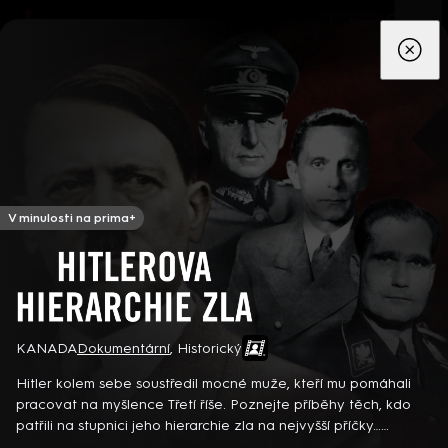
App
Seriály
Filmy
Děti
Zprávy
Novinky
Živě
TV pro
prima+
V minulosti na prima+
Hitlerova hierarchie zla
KANADA
Dokumentární
,
Historický
Detektiv Karl Alberg přijíždí do přímořského městečka Gibsons,
aby zde převzal vedení místní policie a začal nový život po
Hitler kolem sebe soustředil mocné muže, kteří mu pomáhali
bolestivém rozvodu. Společně se svým týmem odhaluje temná
pracovat na myšlence Třetí říše. Poznejte příběhy těch, kdo
tajemství, která narušují poklidnou atmosféru komunity a
8 epizod
patřili na stupnici jeho hierarchie zla na nejvyšší příčky…
současně se snaží zvládnout komplikovaný vztah s dospívající
Kanadský dokumentární seriál (2019)