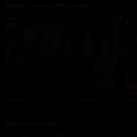
Seriály a pořady přímo pro vás
Každo
Ve 
Inspekce
Are You The One?
zák
8 epizod
32 epizod
3 e
TOP 10 Titulů týdne